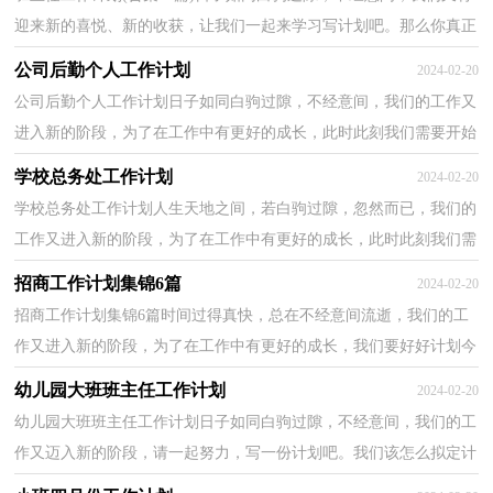
迎来新的喜悦、新的收获，让我们一起来学习写计划吧。那么你真正
懂得怎么制定计划吗？下面是小编精心整理的班主任工...
公司后勤个人工作计划
2024-02-20
公司后勤个人工作计划日子如同白驹过隙，不经意间，我们的工作又
进入新的阶段，为了在工作中有更好的成长，此时此刻我们需要开始
做一个计划。相信大家又在为写计划犯愁了吧？以下是小...
学校总务处工作计划
2024-02-20
学校总务处工作计划人生天地之间，若白驹过隙，忽然而已，我们的
工作又进入新的阶段，为了在工作中有更好的成长，此时此刻我们需
要开始制定一个计划。相信大家又在为写计划犯愁了吧？下...
招商工作计划集锦6篇
2024-02-20
招商工作计划集锦6篇时间过得真快，总在不经意间流逝，我们的工
作又进入新的阶段，为了在工作中有更好的成长，我们要好好计划今
后的学习，制定一份计划了。可是到底什么样的计划才是...
幼儿园大班班主任工作计划
2024-02-20
幼儿园大班班主任工作计划日子如同白驹过隙，不经意间，我们的工
作又迈入新的阶段，请一起努力，写一份计划吧。我们该怎么拟定计
划呢？下面是小编整理的幼儿园大班班主任工作计划，仅供...