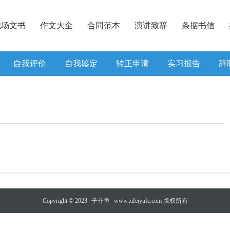
职场文书
作文大全
合同范本
演讲致辞
条据书信
自我评价
自我鉴定
转正申请
实习报告
辞
Copyright © 2023
子非鱼
www.zifeiyufc.com 版权所有