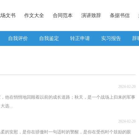
职场文书
作文大全
合同范本
演讲致辞
条据书信
自我评价
自我鉴定
转正申请
实习报告
辞
2024-02-20
家，他在悄悄地回顾着以前的成长道路；秋天，是一个战场上归来的军事
选...
2024-02-20
句温柔的安慰，是你在骄傲时一句适时的警醒，是你在受伤时个鼓励的眼