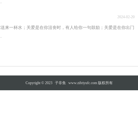
.
2024-02-20
你送来一杯水；关爱是在你沮丧时，有人给你一句鼓励；关爱是在你出门
.
Copyright © 2023
子非鱼
www.zifeiyufc.com 版权所有