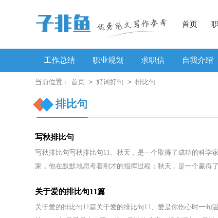
首页
工作总结
职业规划
求职信
自我介绍
>
>
当前位置：
首页
好词好句
排比句
工作方案
排比句
写秋排比句
写秋排比句写秋排比句11、秋天，是一个取得了成功的科学
家，他在默默地思考着刚才的指挥过程；秋天，是一个赢得了大
关于爱的排比句11篇
关于爱的排比句11篇关于爱的排比句11、爱是你伤心时一