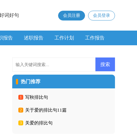
好词好句
会员注册
会员登录
职报告
述职报告
工作计划
工作报告
热门推荐
写秋排比句
1
关于爱的排比句11篇
2
关爱的排比句
3