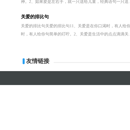
神。2、如果爱是左右手，就一只送给儿童，经典语句一只送..
关爱的排比句
关爱的排比句关爱的排比句11、关爱是在你口渴时，有人给
时，有人给你句简单的叮咛。2、关爱是生活中的点点滴滴关..
友情链接