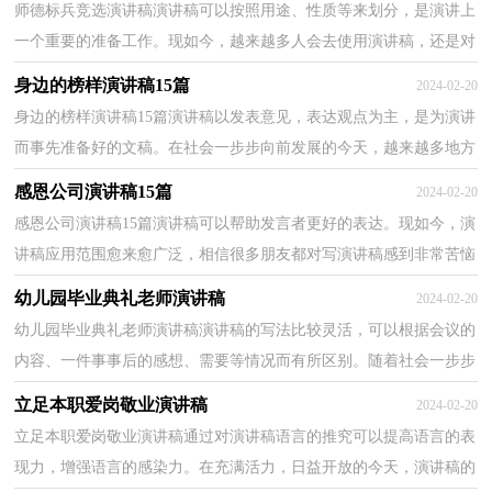
师德标兵竞选演讲稿演讲稿可以按照用途、性质等来划分，是演讲上
一个重要的准备工作。现如今，越来越多人会去使用演讲稿，还是对
演讲稿一筹莫展吗？下面是小编整理的师德标兵竞选演...
身边的榜样演讲稿15篇
2024-02-20
身边的榜样演讲稿15篇演讲稿以发表意见，表达观点为主，是为演讲
而事先准备好的文稿。在社会一步步向前发展的今天，越来越多地方
需要用到演讲稿，那么你有了解过演讲稿吗？以下是小编...
感恩公司演讲稿15篇
2024-02-20
感恩公司演讲稿15篇演讲稿可以帮助发言者更好的表达。现如今，演
讲稿应用范围愈来愈广泛，相信很多朋友都对写演讲稿感到非常苦恼
吧，下面是小编为大家收集的感恩公司演讲稿，仅供参...
幼儿园毕业典礼老师演讲稿
2024-02-20
幼儿园毕业典礼老师演讲稿演讲稿的写法比较灵活，可以根据会议的
内容、一件事事后的感想、需要等情况而有所区别。随着社会一步步
向前发展，演讲稿应用范围愈来愈广泛，为了让您在...
立足本职爱岗敬业演讲稿
2024-02-20
立足本职爱岗敬业演讲稿通过对演讲稿语言的推究可以提高语言的表
现力，增强语言的感染力。在充满活力，日益开放的今天，演讲稿的