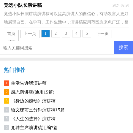
使用频率越来越高，你知道演讲稿怎样才能写的好吗？下...
竞选小队长演讲稿
2024-02-20
竞选小队长演讲稿演讲稿可以提高演讲人的自信心，有助发言人更好
地展现自己。在学习、工作生活中，演讲稿应用范围愈来愈广泛，相
信很多朋友都对写演讲稿感到非常苦恼吧，以下是小编...
1
2
3
4
5
首页
上一页
下一页
尾页
热门推荐
1
生活告诉我演讲稿
2
感恩演讲稿(通用15篇)
3
《身边的感动》演讲稿
4
语文课前三分钟演讲稿15篇
5
《人生的选择》演讲稿
6
竞聘主席演讲稿汇编7篇