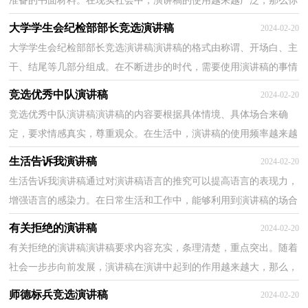
准备的书面材料。在现实社会中，演讲稿的使用越来越广泛，那么你
有了解过演讲稿吗？下面是小编精心整理的优秀学生演...
大学学生会纪检部部长竞选演讲稿
2024-02-20
大学学生会纪检部部长竞选演讲稿演讲稿的格式由称谓、开场白、主
干、结尾等几部分组成。在不断进步的时代，需要使用演讲稿的事情
愈发增多，你知道演讲稿怎样才能写的好吗？下面是...
竞选优秀中队演讲稿
2024-02-20
竞选优秀中队演讲稿演讲稿的内容要根据具体情境、具体场合来确
定，要求情感真实，尊重观众。在生活中，演讲稿的使用频率越来越
高，为了让您在写演讲稿时更加简单方便，下面是小编整理...
生活告诉我演讲稿
2024-02-20
生活告诉我演讲稿通过对演讲稿语言的推究可以提高语言的表现力，
增强语言的感染力。在日常生活和工作中，能够利用到演讲稿的场合
越来越多，那么问题来了，到底应如何写一份恰当的演...
有关拒绝的演讲稿
2024-02-20
有关拒绝的演讲稿演讲稿要求内容充实，条理清楚，重点突出。随着
社会一步步向前发展，演讲稿在演讲中起到的作用越来越大，那么，
怎么去写演讲稿呢？以下是小编为大家整理的有关拒绝的演...
师德标兵竞选演讲稿
2024-02-20