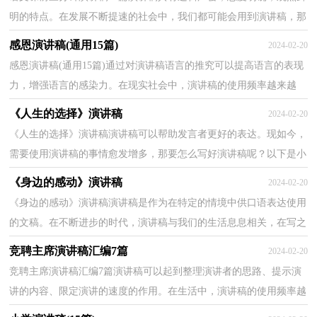
明的特点。在发展不断提速的社会中，我们都可能会用到演讲稿，那
要怎么写好演讲稿呢？下面是小编为大家收集的语文课前...
感恩演讲稿(通用15篇)
2024-02-20
感恩演讲稿(通用15篇)通过对演讲稿语言的推究可以提高语言的表现
力，增强语言的感染力。在现实社会中，演讲稿的使用频率越来越
高，写起演讲稿来就毫无头绪？以下是小编帮大家整理的...
《人生的选择》演讲稿
2024-02-20
《人生的选择》演讲稿演讲稿可以帮助发言者更好的表达。现如今，
需要使用演讲稿的事情愈发增多，那要怎么写好演讲稿呢？以下是小
编收集整理的《人生的选择》演讲稿，供大家参考借鉴...
《身边的感动》演讲稿
2024-02-20
《身边的感动》演讲稿演讲稿是作为在特定的情境中供口语表达使用
的文稿。在不断进步的时代，演讲稿与我们的生活息息相关，在写之
前，可以先参考范文，以下是小编整理的《身边的感动...
竞聘主席演讲稿汇编7篇
2024-02-20
竞聘主席演讲稿汇编7篇演讲稿可以起到整理演讲者的思路、提示演
讲的内容、限定演讲的速度的作用。在生活中，演讲稿的使用频率越
来越高，那么，怎么去写演讲稿呢？以下是小编为大家...