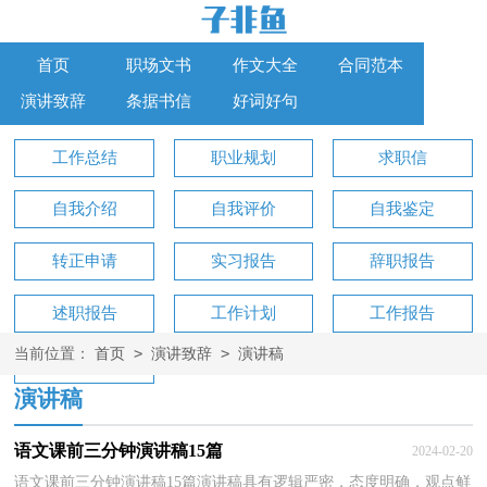
首页
职场文书
作文大全
合同范本
演讲致辞
条据书信
好词好句
工作总结
职业规划
求职信
自我介绍
自我评价
自我鉴定
转正申请
实习报告
辞职报告
述职报告
工作计划
工作报告
>
>
当前位置：
首页
演讲致辞
演讲稿
工作方案
演讲稿
语文课前三分钟演讲稿15篇
2024-02-20
语文课前三分钟演讲稿15篇演讲稿具有逻辑严密，态度明确，观点鲜