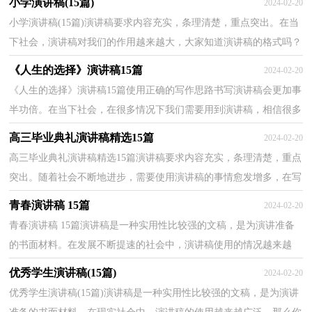
小学演讲稿(15篇)
2024-02-20
小学演讲稿(15篇)演讲稿要求内容充实，条理清楚，重点突出。在当
下社会，演讲稿对我们的作用越来越大，大家知道演讲稿的格式吗？
以下是小编为大家收集的小学演讲稿，欢迎阅读与收藏。小...
《人生的选择》演讲稿15篇
2024-02-20
《人生的选择》演讲稿15篇使用正确的写作思路书写演讲稿会更加事
半功倍。在当下社会，在很多情况下我们需要用到演讲稿，相信很多
朋友都对写演讲稿感到非常苦恼吧，以下是小编为大...
高三毕业典礼演讲稿精选15篇
2024-02-20
高三毕业典礼演讲稿精选15篇演讲稿要求内容充实，条理清楚，重点
突出。随着社会不断地进步，需要使用演讲稿的事情愈发增多，在写
之前，可以先参考范文，以下是小编精心整理的高三毕业典...
青春演讲稿 15篇
2024-02-20
青春演讲稿 15篇演讲稿是一种实用性比较强的文稿，是为演讲准备
的书面材料。在发展不断提速的社会中，演讲稿使用的情况越来越
多，为了让您在写演讲稿时更加简单方便，以下是小编收...
优秀学生演讲稿(15篇)
2024-02-20
优秀学生演讲稿(15篇)演讲稿是一种实用性比较强的文稿，是为演讲