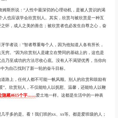
詹姆斯所说：“人性中最深切的心理动机，是被人赏识的渴
个人也应该学会欣赏别人。其实，欣赏与被欣赏是一种互
爱之怀，成人之美的善念；被欣赏者也必发生自尊之心，奋
牙学者说：“智者尊重每个人，因为他知道人各有所长，
无穷。”因为欣赏别人是建立在赞同的基础上的，这也是
优点乃至成功的方法尽收心底。没有人不渴望优秀，当你向
形中为自己找到了新一轮的奋斗目标。
的道路上，任何人都不可能一帆风顺。别人的欣赏和鼓励有
暖”。欣赏别人，不仅能给人以抚慰、温馨，还能给人以鞭
隐藏4615个字……
爱土地一样。这都是生活中的一种表
几乎多的是。看！我们班的xx、xx等。都是爱班级的人；