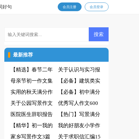
词好句
会员注册
会员登录
最新推荐
【精选】春节二年
关于认识与实习报
级作文汇总五篇
母亲节初一作文集
告四篇
【必备】建筑类实
合九篇
实用的秋天满分作
习报告3篇
【必备】初中满分
文7篇
关于公园写景作文
作文8篇
优秀写人作文600
600字4篇
医院医生辞职报告
字锦集5篇
【热门】写景满分
范文集锦五篇
【精华】初一我的
作文合集八篇
我的好朋友小学作
同学作文锦集六篇
家乡写景作文3篇
文
关于求职信汇编15