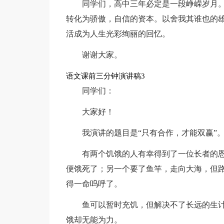
同学们，高中三年必定是一段峥嵘岁月
转化为骄傲，自信的资本。以舍我其谁也的
活成为人生光彩绚丽的回忆。
谢谢大家。
语文课前三分钟演讲稿3
同学们：
大家好！
我演讲的题目是“只有合作，才能双赢”
有两个饥饿的人有幸得到了一位长者的
便饿死了；另一个要了鱼竿，走向大海，但
得一命呜呼了。
鱼可以暂时充饥，但解决不了长远的生
饿却无能为力。