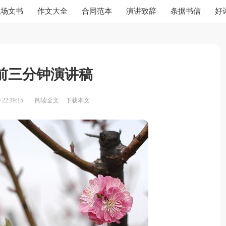
职场文书
作文大全
合同范本
演讲致辞
条据书信
好
前三分钟演讲稿
22:19:15
阅读全文
下载本文