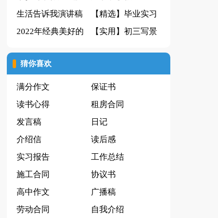
生活告诉我演讲稿
篇
【精选】毕业实习
2022年经典美好的
报告集锦9篇
【实用】初三写景
晚安朋友圈问候语
作文集合7篇
猜你喜欢
锦集30条
满分作文
保证书
读书心得
租房合同
发言稿
日记
介绍信
读后感
实习报告
工作总结
施工合同
协议书
高中作文
广播稿
劳动合同
自我介绍