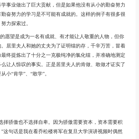
科学事业做出了巨大贡献，但是如果他没有从小的勤奋努力
有勤奋努力的学习是不可能有成就的。这样的例子有很多很
、努力探索过。
果你的愿望是成为一名有成就、有才能让人敬重的人物，但你
的。居里夫人和她的丈夫为了证明镭的存，千辛万苦，冒着
力最终提炼出了十分之一克极纯净的氯化镭，并准确地测定
多么让人惊叹的事实。正是居里夫人的肯做、敢做才证实了
小“肯学”、“敢学”。
选择骄傲也不选择自卑。因为骄傲需要资本，资本需要积
”这句话是我在看乔松楼将军在复旦大学演讲视频时偶然