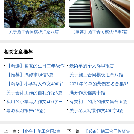
关于施工合同模板汇总八篇
【推荐】施工合同模板锦集7篇
相关文章推荐
【精选】爸爸的生日二年级作
最简单的个人辞职报告
文三篇
【推荐】汽修求职信3篇
关于施工合同模板汇总八篇
【精华】小学写人作文400字
2021年简单的悲伤签名合集95
汇编5篇
关于会计工作的自我介绍3篇
句
满分作文锦集十篇
实用的小学写人作文400字三
有关初二的我的作文集合五篇
篇
导游实习报告(15篇)
关于冬天写景作文400字4篇
上一篇：
【必备】施工合同3篇
下一篇：
【必备】施工合同模板集