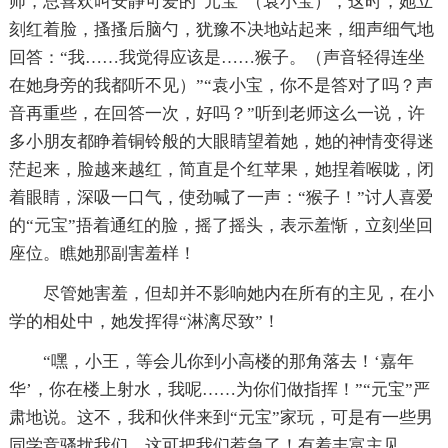
师，总喜欢叫安静可爱的“元宝”（袁小宝），这时，她立
刻红着脸，搔搔后脑勺，犹豫不决地站起来，细声细气地
回答：“我……我觉得应该是……猴子。（声音轻得连坐
在她身旁的我都听不见）”“袁小宝，你不是答对了吗？声
音再重些，在回答一次，好吗？”听到老师这么一说，许
多小朋友都睁着铜铃般的大眼睛望着她，她的神情变得迷
茫起来，脸越来越红，简直是个红苹果，她捏着喉咙，闭
着眼睛，深吸一口气，使劲喊了一声：“猴子！”讨人喜爱
的“元宝”捂着通红的脸，摇了摇头，表示羞惭，立刻坐回
座位。瞧她那副害羞样！
尽管她害羞，但却并不影响她内在所有的主见，在小
学的相处中，她发挥得“淋漓尽致”！
“嘿，小王，等会儿你到小高楼的那角落去！‘嘉年
华’，你在楼上射水，我呢……为你们做指挥！”“元宝”严
肃地说。这不，我和伙伴来到“元宝”家玩，可是有一些男
同学竞骚扰我们，这可把我们惹急了！有着丰富主见