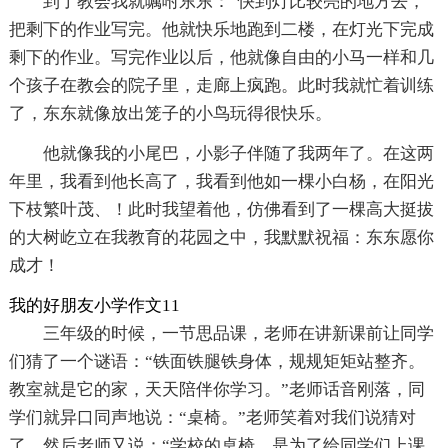
到了教会我就嘱咐东东：“快到灯比较亮的地方去，
把剩下的作业写完。他就快乐地跑到二楼，在灯光下完成
剩下的作业。写完作业以后，他就像自由的小马一样和几
个孩子在教会的院子里，走廊上疯跑。此时我就忙着训练
了，东东就像放出笼子的小鸟玩得很快乐。
他就像我的小尾巴，小影子伴随了我两年了。在这两
年里，我看到他长高了，我看到他如一棵小白杨，在阳光
下枝繁叶茂、！此时我望着他，仿佛看到了一棵高大挺拔
的大树屹立在我教育的花园之中，我默默祝福：东东愿你
成才！
我的好朋友小学作文11
三年级的时候，一节思品课，老师在讲新课前让同学
们猜了一个谜语：“铁面铁腿铁身体，规规矩矩站整齐。
教室就是它的家，天天陪伴你学习。”老师话音刚落，同
学们就异口同声地说：“桌椅。”老师笑着对我们说猜对
了。然后老师又说：“学校的桌椅，是为了给同学们上课