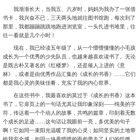
我渐渐长大，当我五、六岁时，妈妈为我办了一张借
书卡，我兴奋不已，三天两头地就往图书馆跑，每次到了
那里，我都蹦蹦跳跳地跑进浏览室，一头扎进书堆里，往
往一看就是几个小时！
现在，我已经读五年级了，从一个懵懵懂懂的小毛孩
成长为一个优秀的少先队员，也越来越喜欢读书了。无论
是既古朴又著名的《红楼梦》，还是催人上进的《意
林》，或者是由优秀作品汇集的《成长的书香》……它们
都是我心灵的美味佳肴，充实了我的内心世界。
在这些书中，我最喜欢的莫过于《成长的书香》这本
书了，它扉页上的一句话尤其让我印象深刻——纯美的字
符，传达着一个个动人的故事，共鸣的篇章，印刻着无数
个成长的足迹……这句话让我眼前一亮，多优美的句子
啊！它如同一束阳光温暖了我的心灵；如同坚实的土地带
给我安全感；如同一块香喷喷的面包带走了人们的饥饿