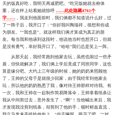
天的饭真好吃，我明天再减肥吧。”吃完饭她就去称体
重，还在秤上站着她就惊呼
……此处隐藏4761个
字……
，我走到他面前时，我们俩都不知道说什么好，过
了一阵子后，我开口了：“你好我叫陶瑞祥，很想和你成
为朋友。”“我也是”。就这样我们俩才算成为真正的朋
友。每当我和他谈到这段时，他说他当时也想开口，但就
是没有勇气，幸好我开口了。“哈哈”我们总是笑上一阵。
从那天起，我经常跑到他家去玩，虽然也闹过一些矛
盾，但快就解决了，我们俩上学后竟成了同班同学，这也
算是缘分吧。大约上三年级的时候，她的奶奶来照顾他
了，王帅的父母于是就很少回家，由于我经常到他家去
玩，所以他的奶奶熟悉了我，像对待王帅那样对待我。有
一次，我和王帅在一起制作简易降落伞，王帅拿着纸条让
我从中间剪过去，意外发生了，“啊”！当他喊出来后，我
才发现我没剪到纸条，却剪到了他的手，顿时鲜血直流，
我立马拿来手纸给他包上，“你干嘛呢，眼花了吧。”“对