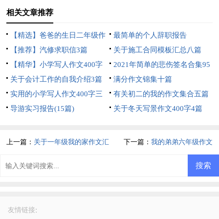
相关文章推荐
【精选】爸爸的生日二年级作
最简单的个人辞职报告
文三篇
【推荐】汽修求职信3篇
关于施工合同模板汇总八篇
【精华】小学写人作文400字
2021年简单的悲伤签名合集95
汇编5篇
关于会计工作的自我介绍3篇
句
满分作文锦集十篇
实用的小学写人作文400字三
有关初二的我的作文集合五篇
篇
导游实习报告(15篇)
关于冬天写景作文400字4篇
上一篇：
关于一年级我的家作文汇
下一篇：
我的弟弟六年级作文
总7篇
:
友情链接