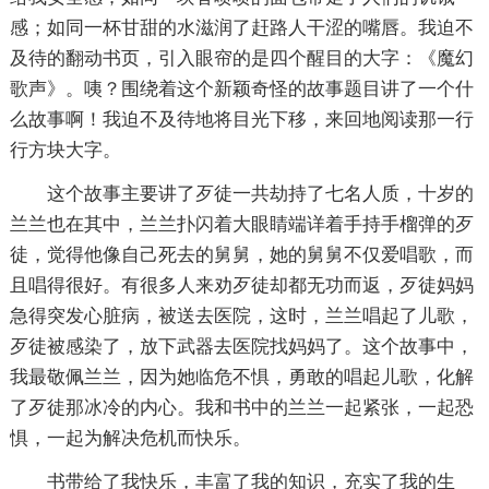
感；如同一杯甘甜的水滋润了赶路人干涩的嘴唇。我迫不
及待的翻动书页，引入眼帘的是四个醒目的大字：《魔幻
歌声》。咦？围绕着这个新颖奇怪的故事题目讲了一个什
么故事啊！我迫不及待地将目光下移，来回地阅读那一行
行方块大字。
这个故事主要讲了歹徒一共劫持了七名人质，十岁的
兰兰也在其中，兰兰扑闪着大眼睛端详着手持手榴弹的歹
徒，觉得他像自己死去的舅舅，她的舅舅不仅爱唱歌，而
且唱得很好。有很多人来劝歹徒却都无功而返，歹徒妈妈
急得突发心脏病，被送去医院，这时，兰兰唱起了儿歌，
歹徒被感染了，放下武器去医院找妈妈了。这个故事中，
我最敬佩兰兰，因为她临危不惧，勇敢的唱起儿歌，化解
了歹徒那冰冷的内心。我和书中的兰兰一起紧张，一起恐
惧，一起为解决危机而快乐。
书带给了我快乐，丰富了我的知识，充实了我的生