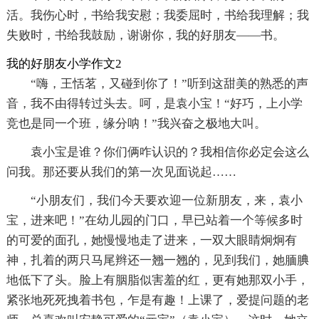
活。我伤心时，书给我安慰；我委屈时，书给我理解；我
失败时，书给我鼓励，谢谢你，我的好朋友——书。
我的好朋友小学作文2
“嗨，王恬茗，又碰到你了！”听到这甜美的熟悉的声
音，我不由得转过头去。呵，是袁小宝！“好巧，上小学
竞也是同一个班，缘分呐！”我兴奋之极地大叫。
袁小宝是谁？你们俩咋认识的？我相信你必定会这么
问我。那还要从我们的第一次见面说起……
“小朋友们，我们今天要欢迎一位新朋友，来，袁小
宝，进来吧！”在幼儿园的门口，早已站着一个等候多时
的可爱的面孔，她慢慢地走了进来，一双大眼睛炯炯有
神，扎着的两只马尾辫还一翘一翘的，见到我们，她腼腆
地低下了头。脸上有胭脂似害羞的红，更有她那双小手，
紧张地死死拽着书包，乍是有趣！上课了，爱提问题的老