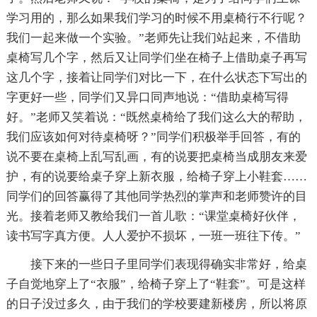
学习用的，那么如果我们学习的时候不用桌椅行不行呢？
我们一起来做一个实验。”老师先让我们站起来，不借助
桌椅写几个字，然后又让同学们坐在椅子上借助桌子再写
这几个字，接着让同学们对比一下，在什么状态下写出的
字更好一些，同学们又异口同声地说：“借助桌椅写得
好。”老师又笑着说：“既然桌椅给了我们这么大的帮助，
我们应该如何对待桌椅呀？”同学们积极举手回答，有的
说不要在桌椅上乱写乱画，有的说要把桌椅当成朋友来爱
护，有的说要给桌子穿上新衣服，给椅子穿上小鞋套……
同学们的回答赢得了其他同学热烈的掌声和老师赞许的目
光。接着老师又教给我们一首儿歌：“课堂桌椅好伙伴，
读书写字真方便。人人爱护不损坏，一班一班往下传。”
接下来的一些日子里同学们表现得确实非常好，给桌
子自觉地穿上了“衣服”，给椅子穿上了“鞋套”。可是这样
的日子没过多久，由于我们的学校要建新楼房，所以将原