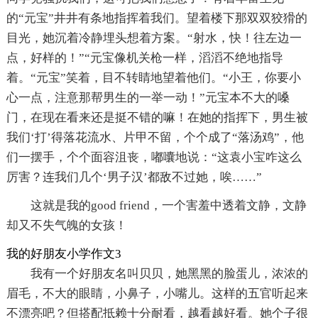
的“元宝”井井有条地指挥着我们。望着楼下那双双狡猾的
目光，她沉着冷静埋头想着方案。“射水，快！往左边一
点，好样的！”“元宝像机关枪一样，滔滔不绝地指导
着。“元宝”笑着，目不转睛地望着他们。“小王，你要小
心一点，注意那帮男生的一举一动！”元宝本不大的嗓
门，在现在看来还是挺不错的嘛！在她的指挥下，男生被
我们‘打’得落花流水、片甲不留，个个成了“落汤鸡”，他
们一摆手，个个面容沮丧，嘟囔地说：“这袁小宝咋这么
厉害？连我们几个‘男子汉’都敌不过她，唉……”
这就是我的good friend，一个害羞中透着文静，文静
却又不失气魄的女孩！
我的好朋友小学作文3
我有一个好朋友名叫贝贝，她黑黑的脸蛋儿，浓浓的
眉毛，不大的眼睛，小鼻子，小嘴儿。这样的五官听起来
不漂亮吧？但搭配抵赖十分耐看，越看越好看。她个子很