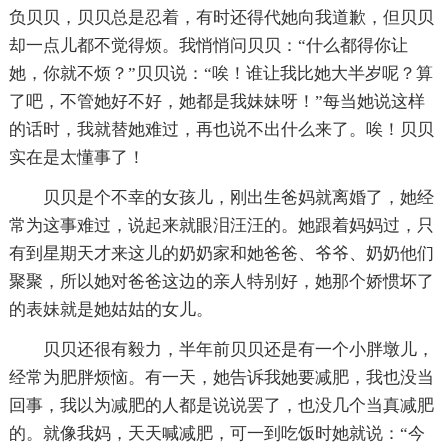
负贝贝，贝贝总是忍着，有时还得代她向我道歉，但贝贝
却一点儿都不觉得烦。我悄悄问贝贝：“什么都得你让
她，你就不烦？”贝贝说：“唉！谁让我比她大半岁呢？算
了吧，不管她好不好，她都是我妹妹呀！”每当她说这样
的话时，我就替她难过，再也说不出什么来了。唉！贝贝
实在是太懂事了！
贝贝是个不幸的女孩儿，刚出生爸妈就离婚了，她经
常为这事难过，说起来就眼泪汪汪的。她跟着妈妈过，只
有到星期天才来这儿的奶奶家和她爸爸、爷爷、奶奶他们
聚聚，所以她对爸爸这边的亲人特别好，她那个娇惯坏了
的表妹就是她姑姑的女儿。
贝贝还很有毅力，半年前贝贝还是有一个小胖墩儿，
经常为肥胖烦恼。有一天，她告诉我她要减肥，我也没当
回事，我以为减肥的人都是说说罢了，也没几个当真减肥
的。就像我妈，天天喊减肥，可一到吃饭时她就说：“今