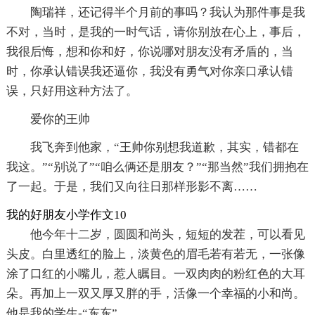
陶瑞祥，还记得半个月前的事吗？我认为那件事是我
不对，当时，是我的一时气话，请你别放在心上，事后，
我很后悔，想和你和好，你说哪对朋友没有矛盾的，当
时，你承认错误我还逼你，我没有勇气对你亲口承认错
误，只好用这种方法了。
爱你的王帅
我飞奔到他家，“王帅你别想我道歉，其实，错都在
我这。”“别说了”“咱么俩还是朋友？”“那当然”我们拥抱在
了一起。于是，我们又向往日那样形影不离……
我的好朋友小学作文10
他今年十二岁，圆圆和尚头，短短的发茬，可以看见
头皮。白里透红的脸上，淡黄色的眉毛若有若无，一张像
涂了口红的小嘴儿，惹人瞩目。一双肉肉的粉红色的大耳
朵。再加上一双又厚又胖的手，活像一个幸福的小和尚。
他是我的学生-“东东”。