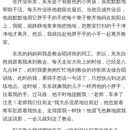
在作业班里，东东是个有眼色的小男孩，喜欢默默地
帮助干活。每天作业班他都留在最后。当他完成作业后，
他就默默地用它胖乎乎的手把每个凳子整齐地码在前阳台
上，我呢，就静静地拿来拖把拖地，把教室打扫的干干净
净地才离开。然后，我就拉起他胖乎乎的小手一起离开教
室。
东东的妈妈和我是教会唱诗班的同工。所以，东东自
然就跟着我来到教会。每天走在大街上的时候，已经是八
九点钟了，此时我要匆匆忙忙地到教会的诗歌班去做合唱
训练。此时的我，累得不想说一句话了，只想快点到达训
练地点。这时候，东东就像我的儿子一样用他的小胖手，
拉着我的手。过马路，他不时地提醒我：“老师，车来了
注意！老师我们往前走“我大步流星地往前赶，他也挺着
将军肚跟着我快走。走得跟我一样快！他眉飞色舞地跟我
说这说那，一会儿就到达了教会。