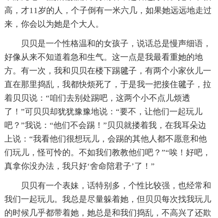
高，才11岁的人，个子倒有一米六几，如果她远远地走过
来，你会以为她是个大人。
贝贝是一个性格温和的女孩子，说话总是慢声细语，
好像从来不知道着急和生气。这一点是我最看重她的地
方。有一次，我和贝贝在楼下踢毽子，有两个小家伙儿一
直在那里捣乱，我都快烦死了，于是我一把接住毽子，拉
着贝贝说：“咱们去别处踢吧，这两个小不点儿烦透
了！”可贝贝却犹犹豫豫地说：“要不，让他们一起玩儿
吧？”我说：“他们不会踢！”贝贝就搂着我，在我耳朵边
上说：“我看他们很想玩儿，会踢的其他人都不愿意和他
们玩儿，怪可怜的。不如我们教教他们吧？”“唉！好吧，
真拿你没办法，我只好‘舍命陪君子’了！”
贝贝有一个表妹，话特别多，个性比较强，也经常和
我们一起玩儿。我总是尽量躲着她，但贝贝每次找我玩儿
的时候几乎都带着她，她总是和我们捣乱，不高兴了还欺