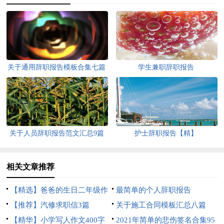
关于通用辞职报告模板合集七篇
学生兼职辞职报告
关于人员辞职报告范文汇总9篇
护士辞职报告【精】
相关文章推荐
【精选】爸爸的生日二年级作
最简单的个人辞职报告
文三篇
【推荐】汽修求职信3篇
关于施工合同模板汇总八篇
【精华】小学写人作文400字
2021年简单的悲伤签名合集95