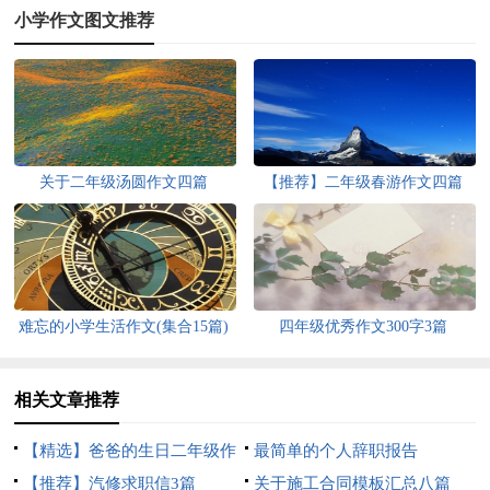
小学作文图文推荐
关于二年级汤圆作文四篇
【推荐】二年级春游作文四篇
难忘的小学生活作文(集合15篇)
四年级优秀作文300字3篇
相关文章推荐
【精选】爸爸的生日二年级作
最简单的个人辞职报告
文三篇
【推荐】汽修求职信3篇
关于施工合同模板汇总八篇