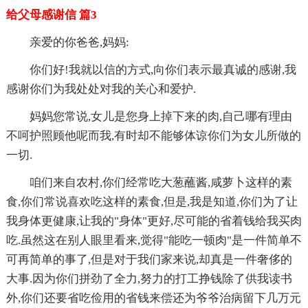
给父母感谢信 篇3
亲爱的你爸爸,妈妈:
你们好!我就以信的方式,向你们表示最真诚的感谢,我
感谢你们为我处处对我的关心和爱护.
妈妈您常说,女儿是您身上掉下来的肉,自己哪有理由
不呵护照顾他呢而我,有时却不能够体谅你们为女儿所做的
一切.
咱们来自农村,你们经常吃大葱蘸酱,咸萝卜这样的素
食,你们常说喜欢吃这样的素食,但是,我是知道,你们为了让
我身体更健康,让我的"身体"更好,尽可能的省着钱给我买肉
吃.虽然这在别人眼里看来,觉得"能吃一顿肉"是一件简单不
可再简单的事了,但是对于我们家来说,却真是一件奢侈的
大事.因为你们拼劲了全力,努力的打工挣钱除了供我读书
外,你们还要省吃俭用的省钱来偿还为爷爷治病留下几万元