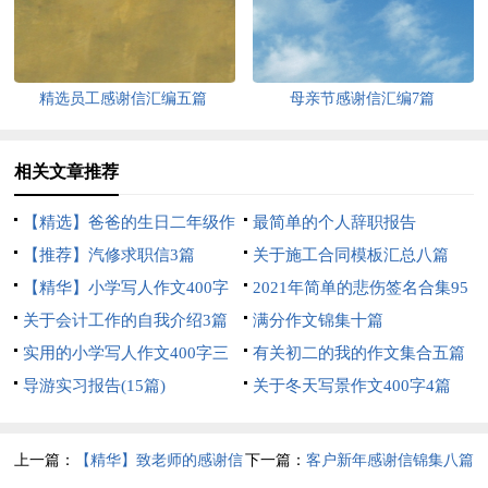
精选员工感谢信汇编五篇
母亲节感谢信汇编7篇
相关文章推荐
【精选】爸爸的生日二年级作
最简单的个人辞职报告
文三篇
【推荐】汽修求职信3篇
关于施工合同模板汇总八篇
【精华】小学写人作文400字
2021年简单的悲伤签名合集95
汇编5篇
关于会计工作的自我介绍3篇
句
满分作文锦集十篇
实用的小学写人作文400字三
有关初二的我的作文集合五篇
篇
导游实习报告(15篇)
关于冬天写景作文400字4篇
上一篇：
【精华】致老师的感谢信
下一篇：
客户新年感谢信锦集八篇