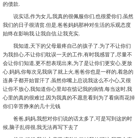
的债款.
说实话,作为女儿,我真的很佩服你们,也很爱你们.虽然
我们的日子很清贫.但是,爸爸妈妈那种对生活的乐观态度
始终在影响我.让我自信,让我充实.
我知道,天下的父母最疼自己的孩子了.为了不让你们
为我担心,不让你们耽误一天的工作,有时我感冒了,尽量不
会让你们知道,更不想表现出来,为了是让你们更安心,更放
心.妈妈,你每次见我病了就上火,爸爸你也是一样的,着急的
连鼻子都开始冒汗了.虽然你嘴上总说我这么不小心,又很
让你不放心,我知道你心里却在惦记我的病情,每当这时,我
心里的真的很难过.因为我真的不愿意看到为了看病而花掉
你们辛苦挣来的几十元钱
爸爸,妈妈,我想对你们说的话太多了,可是写到这的时
候,脑子乱得很,我无法再写下去了