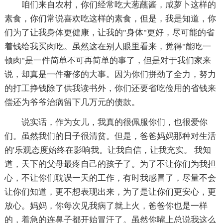
咱们来自农村，你们经常吃大葱蘸酱，咸萝卜这样的
素食，你们常说喜欢吃这样的素食，但是，我是知道，你
们为了让我身体更健康，让我的"身体"更好，尽可能的省
着钱给我买肉吃。虽然这在别人眼里看来，觉得"能吃一
顿肉"是一件简单不可再简单的事了，但是对于我们家来
说，却真是一件奢侈的大事。因为你们拼劲了全力，努力
的打工挣钱除了供我读书外，你们还要省吃俭用的省钱来
偿还为爷爷治病留下几万元的债款。
说实话，作为女儿，我真的很佩服你们，也很爱你
们。虽然我们的日子很清贫。但是，爸爸妈妈那种对生活
的'乐观态度始终在影响我。让我自信，让我充实。 我知
道，天下的父母最疼自己的孩子了。为了不让你们为我担
心，不让你们耽误一天的工作，有时我感冒了，尽量不会
让你们知道，更不想表现出来，为了是让你们更安心，更
放心。妈妈，你每次见我病了就上火，爸爸你也是一样
的，着急的连鼻子都开始冒汗了。虽然你嘴上总说我这么