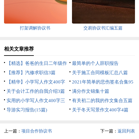
打架调解协议书
交易协议书汇编五篇
相关文章推荐
【精选】爸爸的生日二年级作
最简单的个人辞职报告
文三篇
【推荐】汽修求职信3篇
关于施工合同模板汇总八篇
【精华】小学写人作文400字
2021年简单的悲伤签名合集95
汇编5篇
关于会计工作的自我介绍3篇
句
满分作文锦集十篇
实用的小学写人作文400字三
有关初二的我的作文集合五篇
篇
导游实习报告(15篇)
关于冬天写景作文400字4篇
上一篇：
项目合作协议书
下一篇：
返回列表