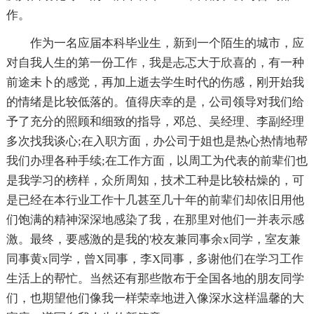
作。
作为一名应届本科毕业生，新到一个陌生的城市，应
对自我人生的第一份工作，我是忐忑大于欣喜的，有一种
前途未卜的感觉，再加上逝去学生时代的伤感，刚开始我
的情绪是比较低落的。值得庆幸的是，公司
领导对我们给
予了充分的照顾和细致的指导，邓总、吴经理、李副经理
多次找我谈心;在入职方面，办公司于姐也是热心热情地帮
我们办理各种手续;在工作方面，以周工为代表的前辈们也
是我学习的榜样，众所周知，技术工种是比较枯燥的，可
是已经在本行业工作十几甚至几十年的前辈们却依旧用他
们饱满的
精神深深地感染了我，在那里对他们一并表示感
激。最终，要感激的是我的'校友兼同事余x同学，室友兼
同事黄x同学，曾X同事，李X同事，多谢他们在学习工作
生活上的帮忙。当然还有那些散布于全国各地的朋友同学
们，也期望他们像我一样荣幸地进入像深水这样温馨的大