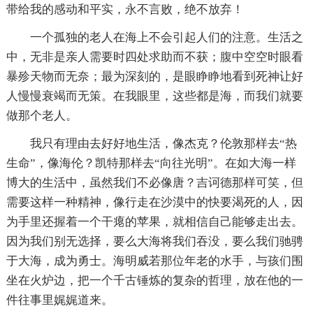
带给我的感动和平实，永不言败，绝不放弃！
一个孤独的老人在海上不会引起人们的注意。生活之
中，无非是亲人需要时四处求助而不获；腹中空空时眼看
暴殄天物而无奈；最为深刻的，是眼睁睁地看到死神让好
人慢慢衰竭而无策。在我眼里，这些都是海，而我们就要
做那个老人。
我只有理由去好好地生活，像杰克？伦敦那样去“热
生命”，像海伦？凯特那样去“向往光明”。在如大海一样
博大的生活中，虽然我们不必像唐？吉诃德那样可笑，但
需要这样一种精神，像行走在沙漠中的快要渴死的人，因
为手里还握着一个干瘪的苹果，就相信自己能够走出去。
因为我们别无选择，要么大海将我们吞没，要么我们驰骋
于大海，成为勇士。海明威若那位年老的水手，与孩们围
坐在火炉边，把一个千古锤炼的复杂的哲理，放在他的一
件往事里娓娓道来。