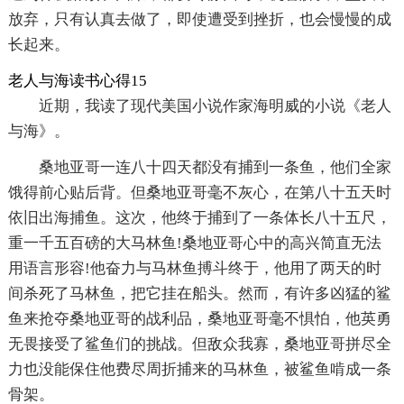
放弃，只有认真去做了，即使遭受到挫折，也会慢慢的成
长起来。
老人与海读书心得15
近期，我读了现代美国小说作家海明威的小说《老人
与海》。
桑地亚哥一连八十四天都没有捕到一条鱼，他们全家
饿得前心贴后背。但桑地亚哥毫不灰心，在第八十五天时
依旧出海捕鱼。这次，他终于捕到了一条体长八十五尺，
重一千五百磅的大马林鱼!桑地亚哥心中的高兴简直无法
用语言形容!他奋力与马林鱼搏斗终于，他用了两天的时
间杀死了马林鱼，把它挂在船头。然而，有许多凶猛的鲨
鱼来抢夺桑地亚哥的战利品，桑地亚哥毫不惧怕，他英勇
无畏接受了鲨鱼们的挑战。但敌众我寡，桑地亚哥拼尽全
力也没能保住他费尽周折捕来的马林鱼，被鲨鱼啃成一条
骨架。