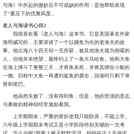
与海》中所起的微妙且不可或缺的作用：是他帮助表现
了“重压下的优雅风度...
老人与海读书心得2
我很喜欢看《老人与海》这本书。它是美国著名作家
海明威写的，主要讲述了一个以捕鱼为生的老渔夫的故
事。他出海八十四天却一无所获，被其他渔夫视为倒霉的
人，但他并未绝望，最终钓上了一条大马哈鱼。他和大鱼
在海上搏斗了整整三天，才将鱼杀死，并将其绑在小船的
一侧。归程中大鱼一再遭到鲨鱼的袭击，回港时只剩下脊
骨和尾巴。
他虽然失败了，没有得到鱼，但是，他的坚强的意志
与勇敢的精神却经常激励着我。
上学期期末，严重的骨折使我只能卧床，不能上学。
六年级上学期期末考试又是小学阶段特别关键的一次考
试。怎么办呢?我蒙上被子默默流泪。妈妈在边上不停安