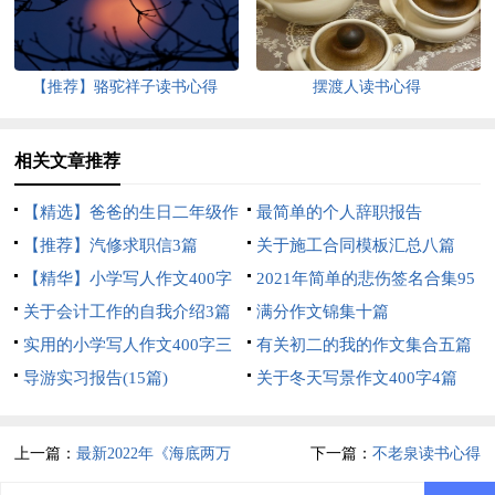
【推荐】骆驼祥子读书心得
摆渡人读书心得
相关文章推荐
【精选】爸爸的生日二年级作
最简单的个人辞职报告
文三篇
【推荐】汽修求职信3篇
关于施工合同模板汇总八篇
【精华】小学写人作文400字
2021年简单的悲伤签名合集95
汇编5篇
关于会计工作的自我介绍3篇
句
满分作文锦集十篇
实用的小学写人作文400字三
有关初二的我的作文集合五篇
篇
导游实习报告(15篇)
关于冬天写景作文400字4篇
上一篇：
最新2022年《海底两万
下一篇：
不老泉读书心得
里》读书心得