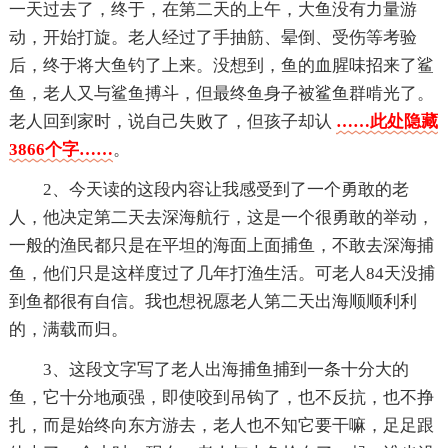
一天过去了，终于，在第二天的上午，大鱼没有力量游
动，开始打旋。老人经过了手抽筋、晕倒、受伤等考验
后，终于将大鱼钓了上来。没想到，鱼的血腥味招来了鲨
鱼，老人又与鲨鱼搏斗，但最终鱼身子被鲨鱼群啃光了。
老人回到家时，说自己失败了，但孩子却认
……此处隐藏
3866个字……
。
2、今天读的这段内容让我感受到了一个勇敢的老
人，他决定第二天去深海航行，这是一个很勇敢的举动，
一般的渔民都只是在平坦的海面上面捕鱼，不敢去深海捕
鱼，他们只是这样度过了几年打渔生活。可老人84天没捕
到鱼都很有自信。我也想祝愿老人第二天出海顺顺利利
的，满载而归。
3、这段文字写了老人出海捕鱼捕到一条十分大的
鱼，它十分地顽强，即使咬到吊钩了，也不反抗，也不挣
扎，而是始终向东方游去，老人也不知它要干嘛，足足跟