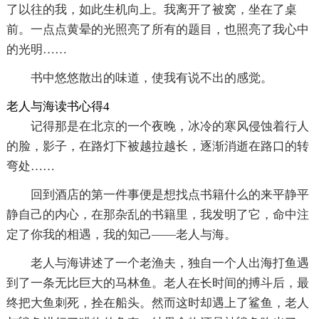
了以往的我，如此生机向上。我离开了被窝，坐在了桌
前。一点点黄晕的光照亮了所有的题目，也照亮了我心中
的光明……
书中悠悠散出的味道，使我有说不出的感觉。
老人与海读书心得4
记得那是在北京的一个夜晚，冰冷的寒风侵蚀着行人
的脸，影子，在路灯下被越拉越长，逐渐消逝在路口的转
弯处……
回到酒店的第一件事便是想找点书籍什么的来平静平
静自己的内心，在那杂乱的书籍里，我发明了它，命中注
定了你我的相遇，我的知己――老人与海。
老人与海讲述了一个老渔夫，独自一个人出海打鱼遇
到了一条无比巨大的马林鱼。老人在长时间的搏斗后，最
终把大鱼刺死，拴在船头。然而这时却遇上了鲨鱼，老人