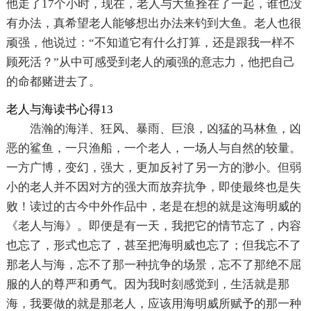
他走了17个小时，现在，老人与大鱼拴在了一起，谁也没
有办法，真希望老人能够想出办法来钓到大鱼。老人也很
顽强，他说过：“不知道它有什么打算，还是跟我一样不
顾死活？”从中可感受到老人的顽强的意志力，他把自己
的命都赌进去了。
老人与海读书心得13
浩瀚的海洋、狂风、暴雨、巨浪，凶猛的马林鱼，凶
恶的鲨鱼，一只渔船，一个老人，一场人与自然的较量。
一方广博，变幻，强大，更加反衬了另一方的渺小。但弱
小的老人并不因对方的强大而放弃抗争，即使最终也是失
败！读过的古今中外作品中，老是在想的就是这海明威的
《老人与海》。即便是有一天，我把它的情节忘了，内容
也忘了，形式也忘了，甚至把海明威也忘了；但我忘不了
那老人与海，忘不了那一种抗争的场景，忘不了那绝不屈
服的人的尊严和勇气。因为我时刻感觉到，生活就是那
海，我要做的就是那老人，应该用海明威所赋予的那一种