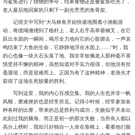
与鲨鱼进行了猎物的争夺，结果食物还是被鲨鱼吃光了，
老人最后拖回家的只剩下一副光秃秃的鱼骨架。
记得文中写到“大马林鱼开始快速地围着小渔船游
动，将缆绳缠绕到了桅杆上，老人右手高举着钢叉，在它
跃出水面的一瞬间，竭尽全力地向它的心脏掷去，一声哀
鸣结束了大鱼的生命，它静静地浮在水面上……”时，我
的心也像一块大石头落了地。我非常钦佩老人那种毫不畏
惧坚持不懈的精神，虽然知道对手实力很强，但他没有丝
毫退缩，而是迎难而上。正因为有了这种精神，老渔夫才
获得了这场生死较量的胜利。
写到这里，我的内心百感交集。我的人生也并非一帆
风顺，磨难挫折也是经常所见。记得小时候，经常参加各
种各样的比赛，带来的总是胜利与成功，失败似乎并未出
此刻过我的脑海。而正是初一的那次失败，当所有人都以
高分上榜时，我却只好独自一人坐在靠椅上，看着他们脸