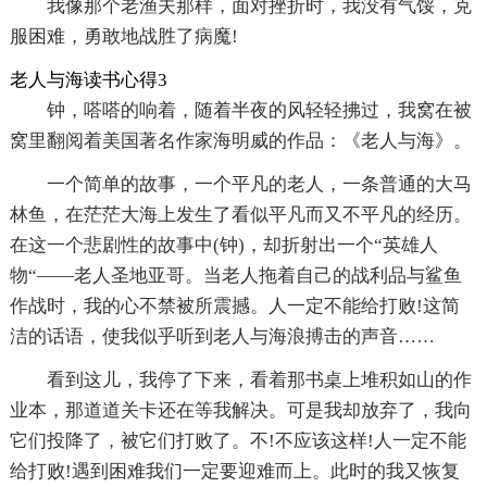
我像那个老渔夫那样，面对挫折时，我没有气馁，克
服困难，勇敢地战胜了病魔!
老人与海读书心得3
钟，嗒嗒的响着，随着半夜的风轻轻拂过，我窝在被
窝里翻阅着美国著名作家海明威的作品：《老人与海》。
一个简单的故事，一个平凡的老人，一条普通的大马
林鱼，在茫茫大海上发生了看似平凡而又不平凡的经历。
在这一个悲剧性的故事中(钟)，却折射出一个“英雄人
物“——老人圣地亚哥。当老人拖着自己的战利品与鲨鱼
作战时，我的心不禁被所震撼。人一定不能给打败!这简
洁的话语，使我似乎听到老人与海浪搏击的声音……
看到这儿，我停了下来，看着那书桌上堆积如山的作
业本，那道道关卡还在等我解决。可是我却放弃了，我向
它们投降了，被它们打败了。不!不应该这样!人一定不能
给打败!遇到困难我们一定要迎难而上。此时的我又恢复