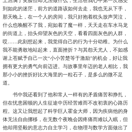
上沾满了笑脸但却无法做什么，生活在我心中第一次感受
到如此的迷茫，前方的道路该如何去走，我也无从下手，
那天晚上，在一个人的房间，我只好抱着枕头放声哭泣，
什么也唤醒不了我，宛如着了魔一样，天天走在车水马龙
的街道上，抬头仰望灰色的天空，看看四面灰色的人群，
哎……此刻想起来，我觉得自己的行为十分幼稚。为什么
我不能勇敢地站起来，直面挫折？与其怨天尤人，不如感
谢上苍赋予自己一次“小小苦楚等于激励”的机会，好让我
拥有更大的勇气向前迈进。与故事里年迈的老人相比，我
那小小的挫折好比大海里的一粒石子，是多么的微不足
道。
书中我还看到了他和常人一样有的矛盾痛苦和挣扎，
但在忧患困顿的人生征途中历经苦难而不改初衷的心路历
程。这又让我想起了科学巨人霍金大师，因为疾病他的身
体无法自由挪移，在无数个夜晚会因疼痛而难以入眠，但
他却用坚毅的意志力自主学习，在物理与数学方面做出了