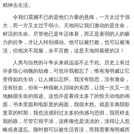
精神去生活。
令我们震撼不已的是他们力量的悬殊，一方太过于强
大，而一方又太过于弱小。天地间让我们激动的是生命，
鲜活的生命。尽管他已是年迈体衰，而正是衰弱的人的极
力的抗争，才让人特别感动。他可以被打败，也可以被淹
没，但他决不屈服，永不言败，这是天地间最硬的汉！
人类与自然的斗争从来就远远不止于此。历史上有过
许多惊心动魄的劫难，可也许我都忘了；惟有海明威让它
变得如此生动，让人难以忘怀。我没有惊恐，没有激奋，
没有狂欢，但有一种很耐人回味的东西，让我一次又一次
地触摸生命的痕迹。这也许是看得太多了的惊天动地的画
面，书本里面和电影里的画面，我很木然。就是非典阴影
笼罩的时期，我也没感到过太多的伤感与恐惧，我照样走
我的路，尽管它很平淡，连疼痛也是淡淡的，淡得让人忽
略或者遗忘。随时都可以被生活吞没，而我需要海明威所