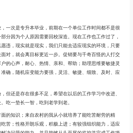
业，一次是专升本毕业，前期在一个单位工作时间都不是很
一部分因为个人原因需要回校深造。现在工作也工作过了，
以愿违，现实就是现实，我们只能去适应现实的环境，只要
去面对，就会离目标更近一步。促销要与千奇百怪的人打交
客户的心声，耐心、热情、亲和、帮助；助理思维要敏捷灵
、准确，随机应变能力要强，灵活、敏捷、细致、及时、应
验，但还是存在很多不足，希望在以后的工作学习中改进、
处。吃一垫长一智，吃到老学到老。
方面的知识；来自农村的我从小就培养了能吃苦耐劳的精
能吃苦；性格开朗乐观，积极上进；有较强组织能力，适应
和解决问题的能力，并且能够从头至尾的监控并完成工作项