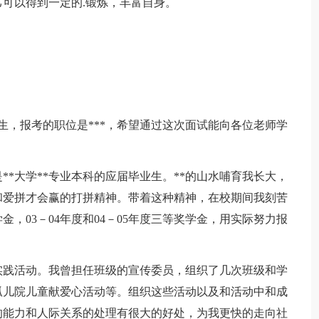
可以得到一定的.锻炼，丰富自身。
生，报考的职位是***，希望通过这次面试能向各位老师学
是**大学**专业本科的应届毕业生。**的山水哺育我长大，
和爱拼才会赢的打拼精神。带着这种精神，在校期间我刻苦
金，03－04年度和04－05年度三等奖学金，用实际努力报
实践活动。我曾担任班级的宣传委员，组织了几次班级和学
孤儿院儿童献爱心活动等。组织这些活动以及和活动中和成
的能力和人际关系的处理有很大的好处，为我更快的走向社