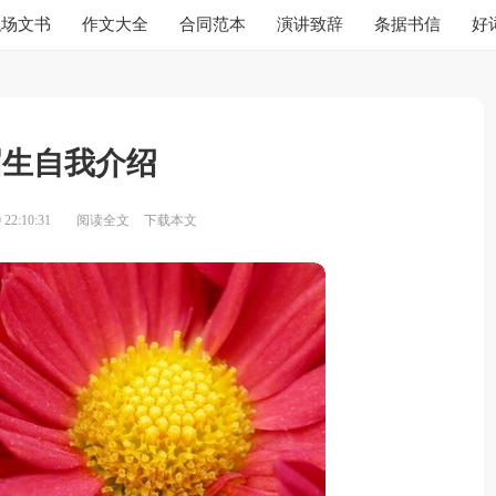
职场文书
作文大全
合同范本
演讲致辞
条据书信
好
届生自我介绍
22:10:31
阅读全文
下载本文