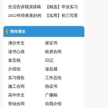
生活告诉我演讲稿
篇
【精选】毕业实习
2022年经典美好的
报告集锦9篇
【实用】初三写景
晚安朋友圈问候语
作文集合7篇
猜你喜欢
锦集30条
满分作文
保证书
读书心得
租房合同
发言稿
日记
介绍信
读后感
实习报告
工作总结
施工合同
协议书
高中作文
广播稿
劳动合同
自我介绍