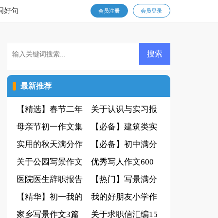
词好句
会员注册
会员登录
最新推荐
【精选】春节二年
关于认识与实习报
级作文汇总五篇
母亲节初一作文集
告四篇
【必备】建筑类实
合九篇
实用的秋天满分作
习报告3篇
【必备】初中满分
文7篇
关于公园写景作文
作文8篇
优秀写人作文600
600字4篇
医院医生辞职报告
字锦集5篇
【热门】写景满分
范文集锦五篇
【精华】初一我的
作文合集八篇
我的好朋友小学作
同学作文锦集六篇
家乡写景作文3篇
文
关于求职信汇编15