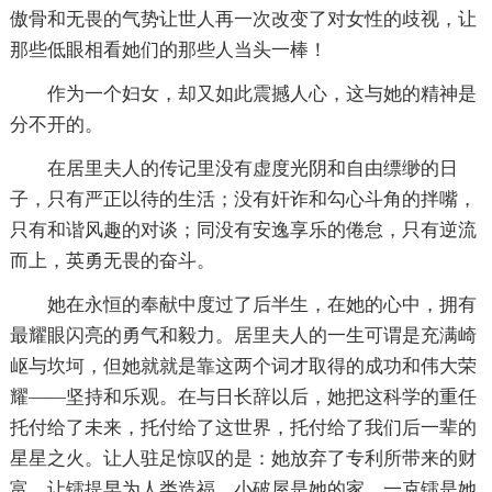
傲骨和无畏的气势让世人再一次改变了对女性的歧视，让
那些低眼相看她们的那些人当头一棒！
作为一个妇女，却又如此震撼人心，这与她的精神是
分不开的。
在居里夫人的传记里没有虚度光阴和自由缥缈的日
子，只有严正以待的生活；没有奸诈和勾心斗角的拌嘴，
只有和谐风趣的对谈；同没有安逸享乐的倦怠，只有逆流
而上，英勇无畏的奋斗。
她在永恒的奉献中度过了后半生，在她的心中，拥有
最耀眼闪亮的勇气和毅力。居里夫人的一生可谓是充满崎
岖与坎坷，但她就就是靠这两个词才取得的成功和伟大荣
耀——坚持和乐观。在与日长辞以后，她把这科学的重任
托付给了未来，托付给了这世界，托付给了我们后一辈的
星星之火。让人驻足惊叹的是：她放弃了专利所带来的财
富，让镭提早为人类造福。小破屋是她的家，一克镭是她