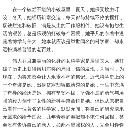
在一个破烂不堪的小破屋里，夏天，她保受蚊虫叮
咬；冬天，她经历饥寒交迫，每天都与持续不停的搅拌，
废铁烂渣和破旧，满是灰尘的工作服相伴。她没有抱怨生
活的艰苦，总是乐观的打破每个困境，她平凡的衣着中透
露着博学与伟大，她本就应该是举世闻名的科学家，却永
远扮演着普通的老百姓。
伟大并且兼美丽的化身的女科学家是居里夫人，她打
破了历史上获得诺贝尔奖的局限，镭的发现，为当时，为
现在，为将来都会让人永垂不朽的铭记。近代科学史上的
一个奇迹是她，出身贫寒却容貌清秀的是她，一生中充满
了奇异的经历是她，拥有坚韧不拔，坚强不屈的勇气与顽
强的毅力创作了女性的新科学篇章也是她。但她从未把自
己看作一位著名的科学家，默默无闻，将自己的研究成果
无需求的给予国家，几年青春的奉献却不求任何回报，甚
至没有告诉自己的亲人，如此不畏强权的人，完全用铮铮