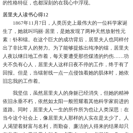
的性格特征，也都深刻的在我心中浮现。
居里夫人读书心得12
1867年11月7日，人类历史上最伟大的一位科学家诞
生了，她就叫玛丽·居里，是她发现了两种天然放射性元
素：钋和镭。在这个巨大的成功背后，居里夫人也同样付
出了非比常人的努力。为了能够提炼出纯净的镭，居里夫
人夜以继日地工作着，每天要遭受那些煤渣的灼伤……功
夫不负有心人，居里夫人这样日夜不停的工作，终于有了
回报。但是，当镭射线一点一点侵蚀着她的肌体时，她依
旧忘我的工作着。
我坚信，虽然居里夫人的身躯已经消失，但她的精神
依旧永垂不朽，依然如太阳一般照耀着其他科学家前进的
道路。同时，居里夫人一生的所作所为也让人类深思：在
当今这个社会上，像居里夫人那样的人实在是太少了。人
人渴望着财富与名利，而勤奋、廉洁的人得来的结果却只