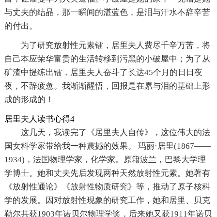
与丈夫的结晶，那一瞬间的湛蓝色，是泪与汗水不辞辛苦
的付出。
为了研究放射性元素镭，居里夫人费尽千辛万苦，将
自己本应荣华富贵的生活转移到污黑的小破屋中；为了从
矿渣中提练出镭，居里夫人奋斗了长达45个月的日日夜
夜，不辞疲惫。我渐渐醒悟，回报是在累与泪的基础上形
成的形成的！
居里夫人读书心得4
这几天，我读完了《居里夫人自传》，这位伟大的法
国女科学家带给我一种震撼的效果。 玛丽·居里(1867——
1934)，法国物理学家，化学家。原籍波兰，巴黎大学理
学博士。她和丈夫先后发现两种天然放射性元素。她著有
《放射性通论》《放射性物质研究》等，推动了原子核科
学的发展。因对放射性现象的研究工作，她和居里、贝克
勒尔共获1903年诺贝尔物理学奖，后来她又获1911年诺贝