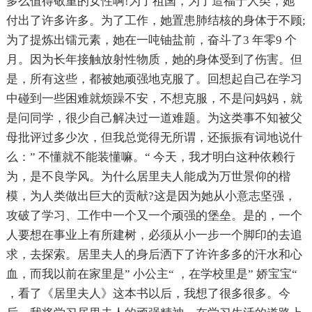
多么值得敬重的女性啊!为了祖国，为了造福于人类，她
付出了许多许多。为了工作，她置患肺结核的身体于不顾;
为了提炼出镭元素，她在一吨铀盐前，奋斗了3 年零9 个
月。因为长年接触放射性物质，她的身体受到了伤害。但
是，所有这些，都被她顽强地克服了。回想起自己在学习
中碰到一些困难就烦躁不安，不想克服，不是问妈妈，就
是问同学，很少自己解决过一道难题。为这类事不知被父
母批评过多少次，但我总觉得无所谓，还振振有词地说什
么：” 不懂就不能装懂嘛。“ 今天，我才明白这种依赖行
为，是不良学风。为什么居里夫人能成为万世景仰的楷
模，为人类做出巨大的贡献?这是因为她从小意志坚强，
攻破了学习、工作中一个又一个顽强的堡垒。是的，一个
人要想在事业上有所建树，必须从小一步一个脚印的去追
求，去探索。居里夫人的身后洒下了许许多多的汗水和心
血，而我以前在家里是” 小公主“ ，在学校里是” 娇宝宝“
，看了《居里夫人》这本书以后，我想了很多很多。今