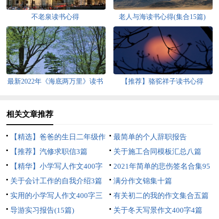
不老泉读书心得
老人与海读书心得(集合15篇)
最新2022年《海底两万里》读书
【推荐】骆驼祥子读书心得
心得
相关文章推荐
【精选】爸爸的生日二年级作
最简单的个人辞职报告
文三篇
【推荐】汽修求职信3篇
关于施工合同模板汇总八篇
【精华】小学写人作文400字
2021年简单的悲伤签名合集95
汇编5篇
关于会计工作的自我介绍3篇
句
满分作文锦集十篇
实用的小学写人作文400字三
有关初二的我的作文集合五篇
篇
导游实习报告(15篇)
关于冬天写景作文400字4篇