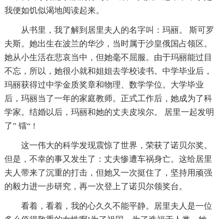
我便如饥似渴地阅读起来。
从书里，我了解到居里夫人的名字叫：玛丽。 斯可罗
夫斯。她出生在波兰的华沙，当时属于沙皇俄国占领区。
她从小生活在悲哀当中，但她毫不屈服。由于玛丽能过目
不忘，所以，她很小就和姐姐去学校读书。中学毕业后，
玛丽获得过中学金质奖章和物理、数学学位。大学毕业
后，玛丽当了一年的家庭教师。正式工作后，她成为了科
学家。结婚以后，玛丽和她的丈夫皮埃尔。 居里一起发明
了” 镭“ !
这一伟大的科学发现震惊了世界，荣获了诺贝尔奖。
但是，不幸的事又发生了：丈夫惨遭车祸身亡。这给居里
夫人带来了沉重的打击，但她又一次挺住了，坚持用顽强
的毅力进一步研究，再一次登上了诺贝尔领奖台。
看着，看着，我的心久久不能平静。居里夫人是一位