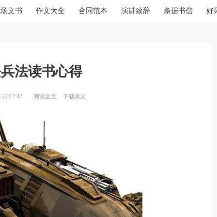
职场文书
作文大全
合同范本
演讲致辞
条据书信
好
任兵法读书心得
22:17:47
阅读全文
下载本文