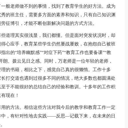
了一般老师做不到的事情，找到了教育学生的好方法。成为
优秀的班主任，需要多方面的素养和知识，只有自己知识渊
能旁征博引，才能不断创新解决问题的方式方法。
有些道理其实很浅显，我们都懂。但是面对突发状况时，却
能得心应手，教育某些学生仍然屡战屡败，在抱怨自己被班
出的“培养幽默感”“对症下药”“教育工作也要备课”“教
开朗、拨云见日之感。同时，万老师是一位年轻的老师，
管理的书籍，相比之下，感觉自己真的很懒惰。工作十多
家长打交道也遇到过很多不同的情况，绝大多数也都圆满处
以至于不能很好的总结自己的经验和教训。十多年的工作积
只有现在！
有用的方法。相信这些方法对我今后的教学和教育工作一定
作中，有针对性地去实践——反思―记载下来，在未来的日
任。