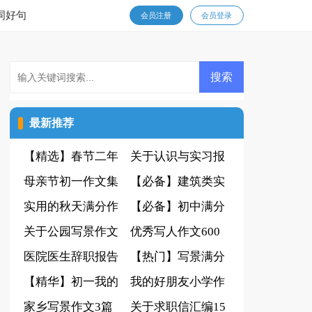
词好句
会员注册
会员登录
最新推荐
【精选】春节二年
关于认识与实习报
级作文汇总五篇
母亲节初一作文集
告四篇
【必备】建筑类实
合九篇
实用的秋天满分作
习报告3篇
【必备】初中满分
文7篇
关于公园写景作文
作文8篇
优秀写人作文600
600字4篇
医院医生辞职报告
字锦集5篇
【热门】写景满分
范文集锦五篇
【精华】初一我的
作文合集八篇
我的好朋友小学作
同学作文锦集六篇
家乡写景作文3篇
文
关于求职信汇编15