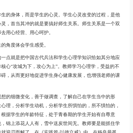
学生的身体，而是学生的心灵。学生心灵改变的过程，是他
心灵，首当其冲的就是要搞好师生关系。师生关系是一个双
师去用心经营、用心呵护。
生的角度体会学生感受。
的一点就是把中国古代兵法和学生心理学知识恰如其分地应
核心“攻城为下，攻心为上”。教师学习心理学，受益的不
障碍，从而更好地促进学生身心健康发展，也增强老师的课
思想的细微变化，善于做调查，了解自己在学生当中的形
生心理，分析学生动机，分析学生所惧怕的，所不惧怕的，
。根据学生的年龄特征，处于青春期的学生开始有自尊意
说，锦上添花人人有，雪中送炭世间无。教师要是能抓住学
就迎刃而解了。在《实践篇·以德立威》中，在杨良最孤