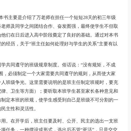
本书主要是介绍了万老师在担任一个短短28天的初三年级
科老师及同学之间团结合作、奋发图强，最终使学生不但取
为他们在日后进入高中阶段奠定了良好的基础。通过对本书
的经历，关于“班主任如何处理好与学生的关系”主要有以
学共同遵守的班级规章制度。俗话说：“没有规矩，不成
围，必须制定一个大家需要共同遵守的规则，从而使大家
个人班级争光。这里需要说明的是班主任制定班规时，要充
纪律、卫生等方面）；要听取本班学生甚至家长各种意见和
与制定本班的班规，使学生感受到自己是班级不可分割的一
的民主性和灵活性。
作用。在开学后，班主任要及时、公开、民主的选出一支班
项任务，一种摆设或形式，选出后不管“死活”，只是交交