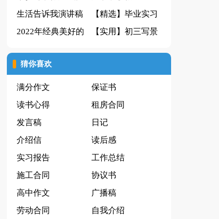
生活告诉我演讲稿
篇
【精选】毕业实习
2022年经典美好的
报告集锦9篇
【实用】初三写景
晚安朋友圈问候语
作文集合7篇
猜你喜欢
锦集30条
满分作文
保证书
读书心得
租房合同
发言稿
日记
介绍信
读后感
实习报告
工作总结
施工合同
协议书
高中作文
广播稿
劳动合同
自我介绍